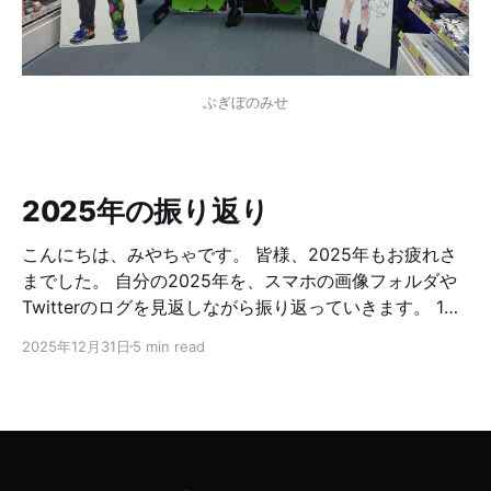
ぶぎぼのみせ
2025年の振り返り
こんにちは、みやちゃです。 皆様、2025年もお疲れさ
までした。 自分の2025年を、スマホの画像フォルダや
Twitterのログを見返しながら振り返っていきます。 1月
はじめてアークナイツのリアイベに行きました。アーク
2025年12月31日
5 min read
ナイツ5周年イベント『with you』@東京ビッグサイ
ト。好みのキャラであるサリアさんとツーショットを撮
ることができ満足。 きたにょ
pic.twitter.com/bXS0J2ecjZ — みやちゃ (@mya626)
January 11, 2025 アークナイツのサリアさんです
pic.twitter.com/NcdpC16zNG — みやちゃ (@mya626)